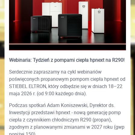
Webinaria: Tydzień z pompami ciepła hpnext na R290!
Serdecznie zapraszamy na cykl webinariów
poświęconych propanowym pompom ciepła hpnext od
STIEBEL ELTRON, który odbędzie się w dniach 18–22
maja 2026 r. (od 9:00 każdego dnia).
Podczas spotkań Adam Koniszewski, Dyrektor ds.
Inwestycji przedstawi hpnext - nową generację pomp
ciepła z czynnikiem chłodniczym R290 (propan),
zgodnym z planowanymi zmianami w 2027 roku (gwp
poniżej 150).